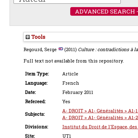
ADVANCED SEARCH 
Tools
Regourd, Serge
(2011)
Culture : contradictions à l
Full text not available from this repository.
Item Type:
Article
Language:
French
Date:
February 2011
Refereed:
Yes
A- DROIT > A1- Généralités > A1-1
Subjects:
A- DROIT > A1- Généralités > A1-
Divisions:
Institut du Droit de l'Espace, de
Site:
UT1