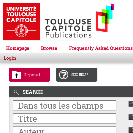
Homepage
Browse
Frequently Asked Questions
Login
Deposit
NEED HELP?
SEARCH