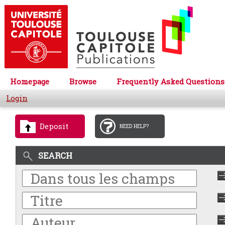
Homepage
Browse
Frequently Asked Questions
Login
Deposit
NEED HELP?
SEARCH