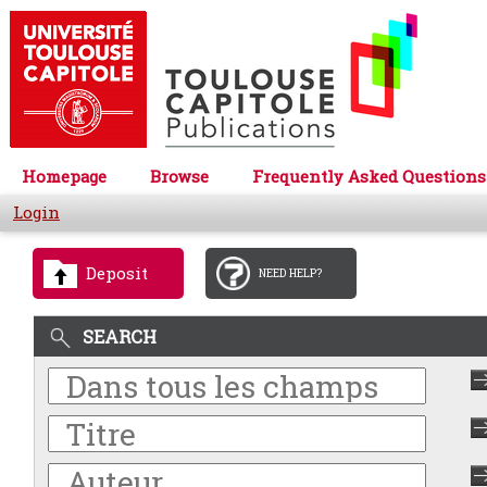
Homepage
Browse
Frequently Asked Questions
Login
Deposit
NEED HELP?
SEARCH