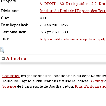
Subjects:
A- DROIT > A3- Droit public > 3-3- Dro
Divisions:
Institut du Droit de l'Espace, des Ter
Site:
UT1
Date Deposited:
23 Jan 2013 12:22
Last Modified:
02 Apr 2021 15:41
URI:
https://publications.ut-capitole.fr/id
Altmetric
Contacter
les gestionnaires fonctionnels du dépôt/archive
Toulouse Capitole Publications utilise le logiciel
EPrints
d
Science
de l'université de Southampton.
Plus d'informatio