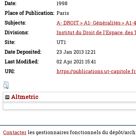
Date:
1998
Place of Publication:
Paris
Subjects:
A- DROIT > A1- Généralités > A1-4
Divisions:
Institut du Droit de l'Espace, des
Site:
UT1
Date Deposited:
23 Jan 2013 12:21
Last Modified:
02 Apr 2021 15:41
URI:
https://publications.ut-capitole.f
Altmetric
Contacter
les gestionnaires fonctionnels du dépôt/arch