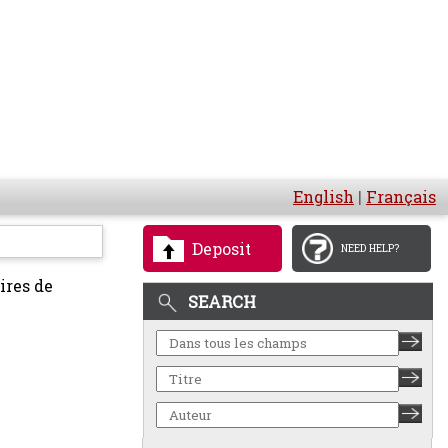
English
|
Français
Deposit
NEED HELP?
ires de
SEARCH