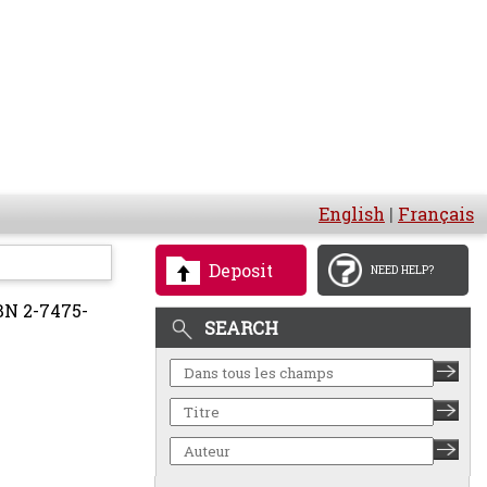
English
|
Français
Deposit
NEED HELP?
SBN 2-7475-
SEARCH