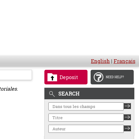
English
|
Français
Deposit
NEED HELP?
oriales.
SEARCH