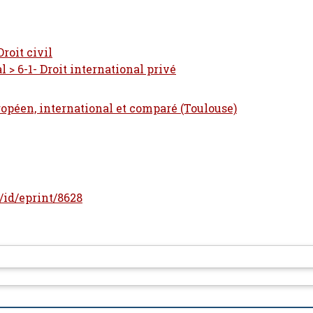
Droit civil
 > 6-1- Droit international privé
ropéen, international et comparé (Toulouse)
r/id/eprint/8628