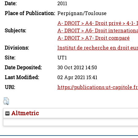
Date:
2011
Place of Publication:
Perpignan/Toulouse
A- DROIT > A4- Droit privé > 4-1- 
Subjects:
A- DROIT > A6- Droit international
A- DROIT > A7- Droit comparé
Divisions:
Institut de recherche en droit eu
Site:
UT1
Date Deposited:
30 Oct 2012 14:50
Last Modified:
02 Apr 2021 15:41
URI:
https://publications.ut-capitole.f
Altmetric