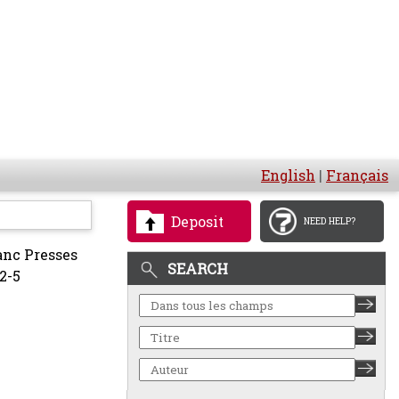
English
|
Français
Deposit
NEED HELP?
anc Presses
SEARCH
2-5