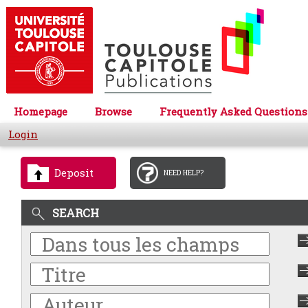
Homepage
Browse
Frequently Asked Questions
Login
Deposit
NEED HELP?
SEARCH