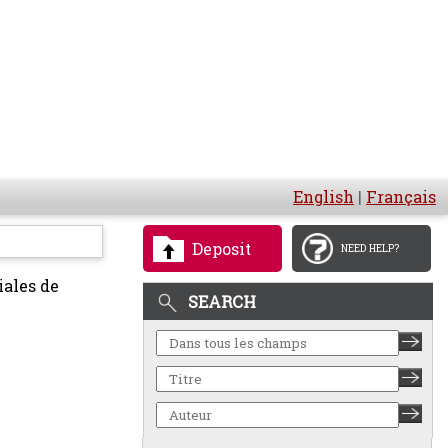
English
|
Français
Deposit
NEED HELP?
iales de
SEARCH