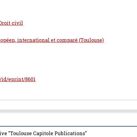
Droit civil
ropéen, international et comparé (Toulouse)
r/id/eprint/8601
ive "Toulouse Capitole Publications"