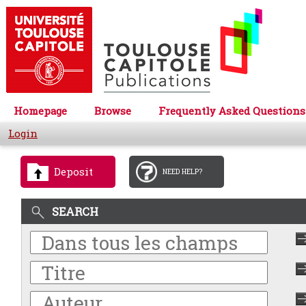
Homepage
Browse
Frequently Asked Questions
Login
Deposit
NEED HELP?
SEARCH