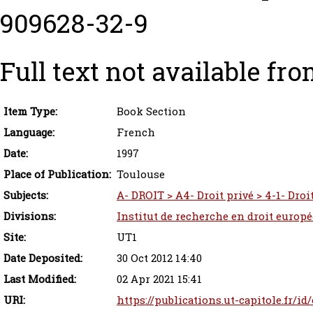
909628-32-9
Full text not available fro
Item Type:
Book Section
Language:
French
Date:
1997
Place of Publication:
Toulouse
Subjects:
A- DROIT > A4- Droit privé > 4-1- Droit
Divisions:
Institut de recherche en droit europ
Site:
UT1
Date Deposited:
30 Oct 2012 14:40
Last Modified:
02 Apr 2021 15:41
URI:
https://publications.ut-capitole.fr/id