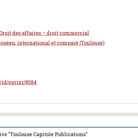
 Droit des affaires – droit commercial
ropéen, international et comparé (Toulouse)
r/id/eprint/8584
ive "Toulouse Capitole Publications"