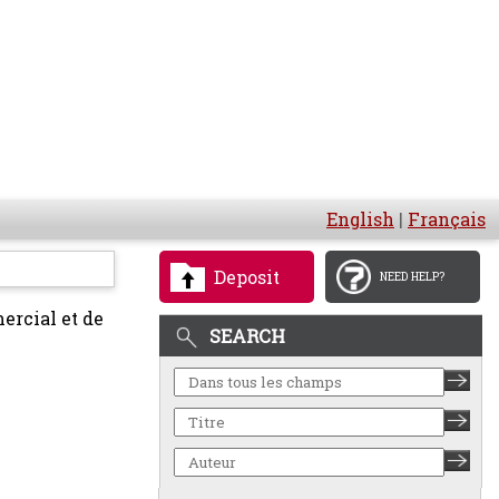
English
|
Français
Deposit
NEED HELP?
ercial et de
SEARCH