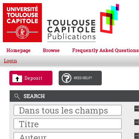
Homepage
Browse
Frequently Asked Questions
Login
Deposit
NEED HELP?
SEARCH