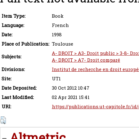
Item Type:
Book
Language:
French
Date:
1998
Place of Publication:
Toulouse
A- DROIT > A3- Droit public > 3-8- Dro
Subjects:
A- DROIT > A7- Droit comparé
Divisions:
Institut de recherche en droit europ
Site:
UT1
Date Deposited:
30 Oct 2012 10:47
Last Modified:
02 Apr 2021 15:41
URI:
https://publications.ut-capitole.fr/id
Altmetric