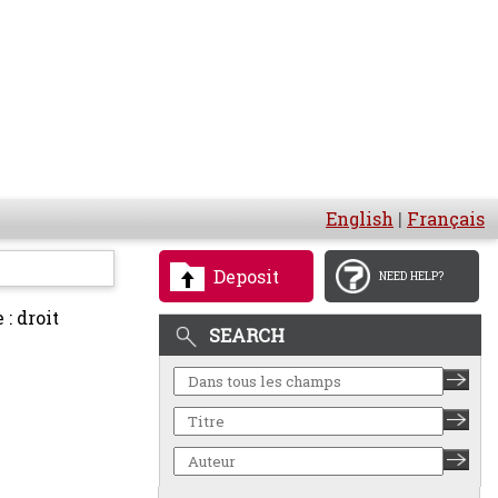
English
|
Français
Deposit
NEED HELP?
: droit
SEARCH