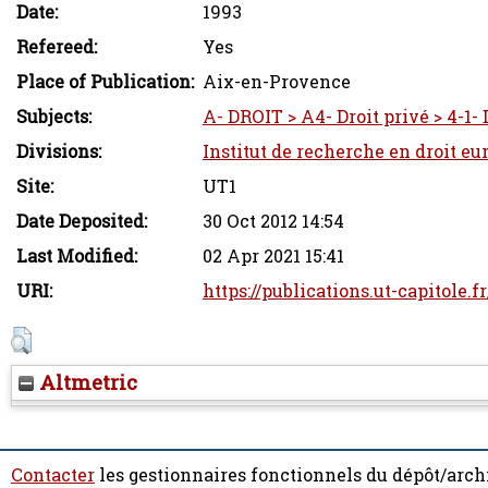
Date:
1993
Refereed:
Yes
Place of Publication:
Aix-en-Provence
Subjects:
A- DROIT > A4- Droit privé > 4-1- 
Divisions:
Institut de recherche en droit eu
Site:
UT1
Date Deposited:
30 Oct 2012 14:54
Last Modified:
02 Apr 2021 15:41
URI:
https://publications.ut-capitole.f
Altmetric
Contacter
les gestionnaires fonctionnels du dépôt/arch