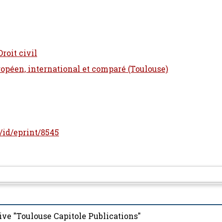
Droit civil
ropéen, international et comparé (Toulouse)
r/id/eprint/8545
ive "Toulouse Capitole Publications"