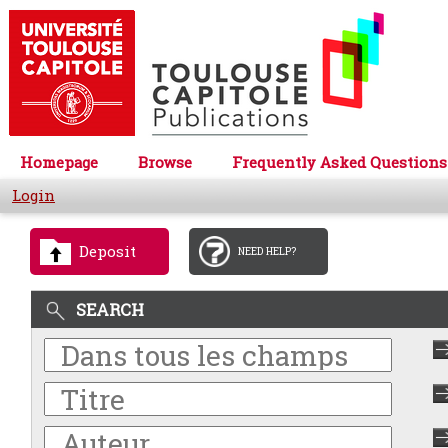
Homepage
Browse
Frequently Asked Questions
Login
Deposit
NEED HELP?
SEARCH