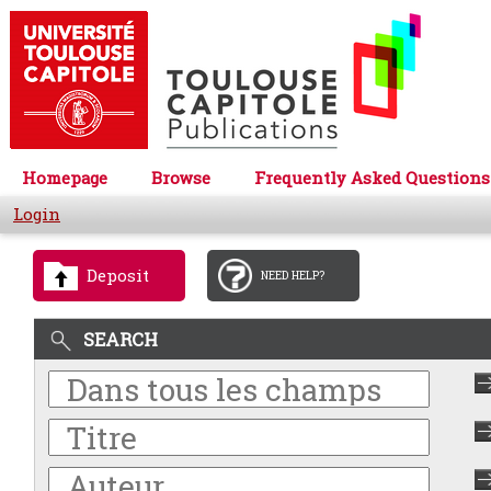
Homepage
Browse
Frequently Asked Questions
Login
Deposit
NEED HELP?
SEARCH