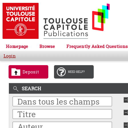
Homepage
Browse
Frequently Asked Questions
Login
Deposit
NEED HELP?
SEARCH