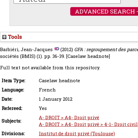
ADVANCED SEARCH 
Tools
Barbiéri, Jean-Jacques
(2012)
GFA : regroupement des parcel
sociétés (BMIS) (1). pp. 36-39.
[Caselaw headnote]
Full text not available from this repository.
Item Type:
Caselaw headnote
Language:
French
Date:
1 January 2012
Refereed:
Yes
A- DROIT > A4- Droit privé
Subjects:
A- DROIT > A4- Droit privé > 4-1- Droit civil
Divisions:
Institut de droit privé (Toulouse)