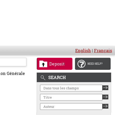
English
|
Français
Deposit
NEED HELP?
ion Générale
SEARCH