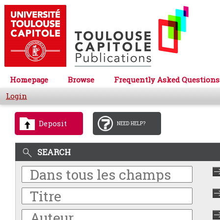
Homepage
Browse
Frequently Asked Questions
Login
Deposit
NEED HELP?
SEARCH