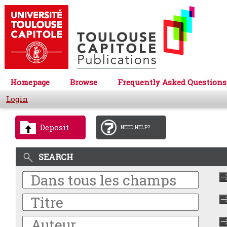
Homepage
Browse
Frequently Asked Questions
Login
Deposit
NEED HELP?
SEARCH