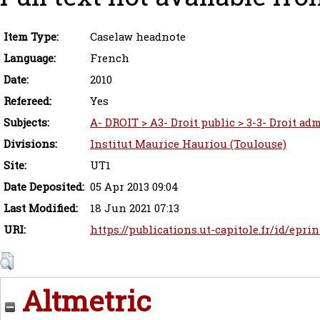
Item Type:
Caselaw headnote
Language:
French
Date:
2010
Refereed:
Yes
Subjects:
A- DROIT > A3- Droit public > 3-3- Droit adm
Divisions:
Institut Maurice Hauriou (Toulouse)
Site:
UT1
Date Deposited:
05 Apr 2013 09:04
Last Modified:
18 Jun 2021 07:13
URI:
https://publications.ut-capitole.fr/id/eprin
Altmetric