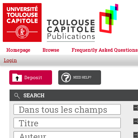
Homepage
Browse
Frequently Asked Questions
Login
Deposit
NEED HELP?
SEARCH