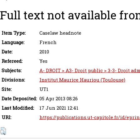
Full text not available fro
Item Type:
Caselaw headnote
Language:
French
Date:
2010
Refereed:
Yes
Subjects:
A- DROIT > A3- Droit public > 3-3- Droit adm
Divisions:
Institut Maurice Hauriou (Toulouse)
Site:
UT1
Date Deposited:
05 Apr 2013 08:26
Last Modified:
17 Jun 2021 12:41
URI:
https://publications.ut-capitole.fr/id/epri