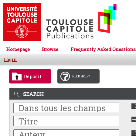
Homepage
Browse
Frequently Asked Questions
Login
Deposit
NEED HELP?
SEARCH