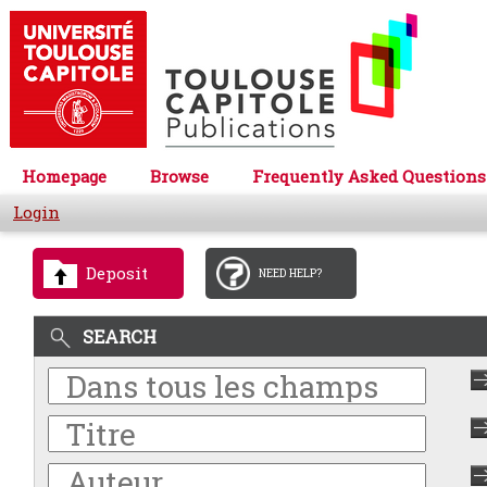
Homepage
Browse
Frequently Asked Questions
Login
Deposit
NEED HELP?
SEARCH