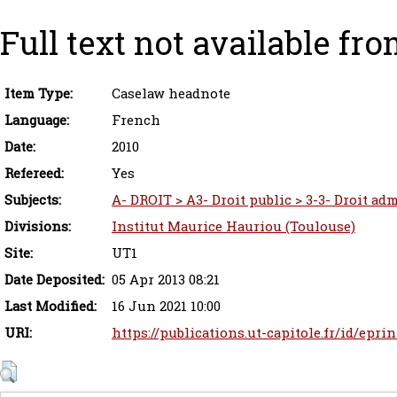
Full text not available fro
Item Type:
Caselaw headnote
Language:
French
Date:
2010
Refereed:
Yes
Subjects:
A- DROIT > A3- Droit public > 3-3- Droit adm
Divisions:
Institut Maurice Hauriou (Toulouse)
Site:
UT1
Date Deposited:
05 Apr 2013 08:21
Last Modified:
16 Jun 2021 10:00
URI:
https://publications.ut-capitole.fr/id/epri