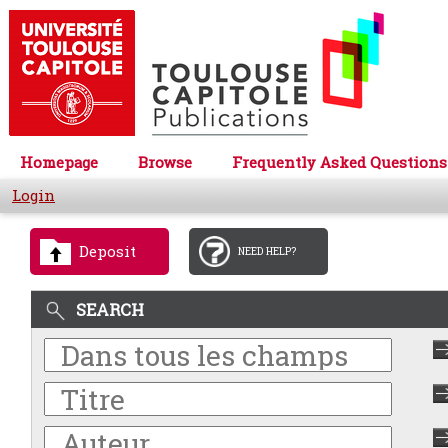
Homepage
Browse
Frequently Asked Questions
Login
Deposit
NEED HELP?
SEARCH