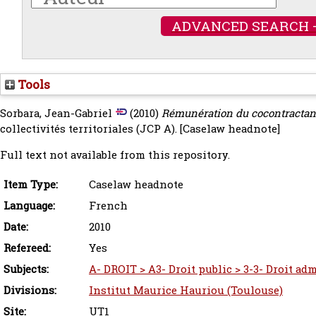
ADVANCED SEARCH 
Tools
Sorbara, Jean-Gabriel
(2010)
Rémunération du cocontractant 
collectivités territoriales (JCP A).
[Caselaw headnote]
Full text not available from this repository.
Item Type:
Caselaw headnote
Language:
French
Date:
2010
Refereed:
Yes
Subjects:
A- DROIT > A3- Droit public > 3-3- Droit adm
Divisions:
Institut Maurice Hauriou (Toulouse)
Site:
UT1