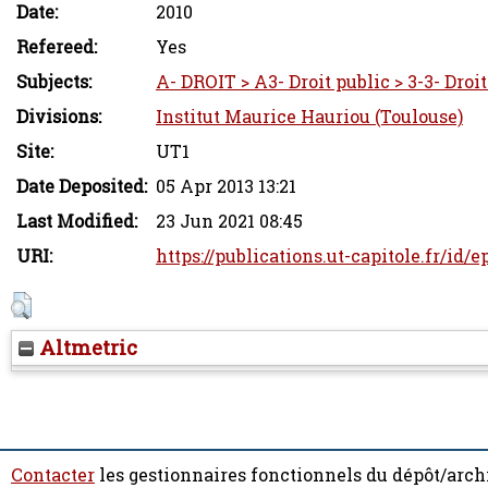
Date:
2010
Refereed:
Yes
Subjects:
A- DROIT > A3- Droit public > 3-3- Droi
Divisions:
Institut Maurice Hauriou (Toulouse)
Site:
UT1
Date Deposited:
05 Apr 2013 13:21
Last Modified:
23 Jun 2021 08:45
URI:
https://publications.ut-capitole.fr/id/
Altmetric
Contacter
les gestionnaires fonctionnels du dépôt/arch