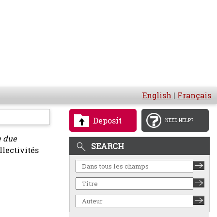
English
|
Français
Deposit
NEED HELP?
e due
SEARCH
lectivités