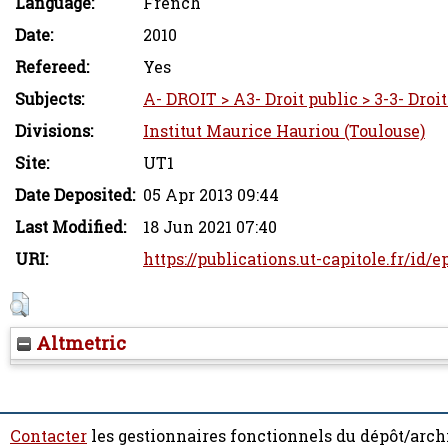
Language:
French
Date:
2010
Refereed:
Yes
Subjects:
A- DROIT > A3- Droit public > 3-3- Droi
Divisions:
Institut Maurice Hauriou (Toulouse)
Site:
UT1
Date Deposited:
05 Apr 2013 09:44
Last Modified:
18 Jun 2021 07:40
URI:
https://publications.ut-capitole.fr/id/
Altmetric
Contacter
les gestionnaires fonctionnels du dépôt/arch