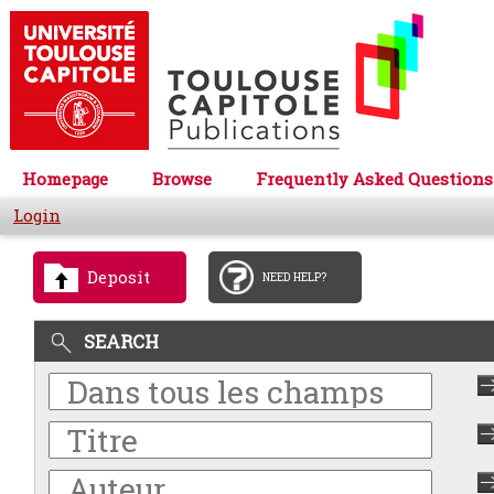
Homepage
Browse
Frequently Asked Questions
Login
Deposit
NEED HELP?
SEARCH