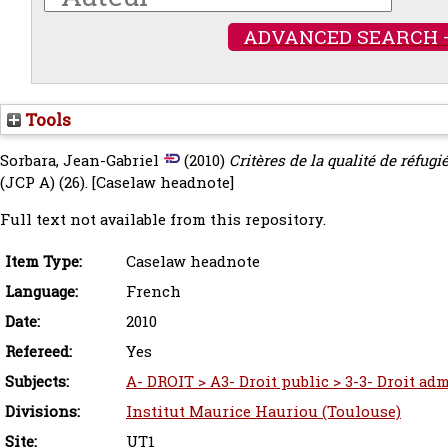
ADVANCED SEARCH 
Tools
Sorbara, Jean-Gabriel
(2010)
Critères de la qualité de réfugié
(JCP A) (26).
[Caselaw headnote]
Full text not available from this repository.
Item Type:
Caselaw headnote
Language:
French
Date:
2010
Refereed:
Yes
Subjects:
A- DROIT > A3- Droit public > 3-3- Droit adm
Divisions:
Institut Maurice Hauriou (Toulouse)
Site:
UT1