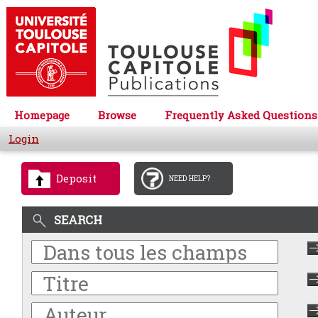
Homepage
Browse
Frequently Asked Questions
Login
Deposit
NEED HELP?
SEARCH