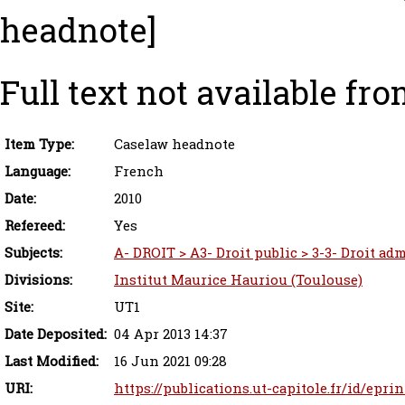
headnote]
Full text not available fro
Item Type:
Caselaw headnote
Language:
French
Date:
2010
Refereed:
Yes
Subjects:
A- DROIT > A3- Droit public > 3-3- Droit adm
Divisions:
Institut Maurice Hauriou (Toulouse)
Site:
UT1
Date Deposited:
04 Apr 2013 14:37
Last Modified:
16 Jun 2021 09:28
URI:
https://publications.ut-capitole.fr/id/epri