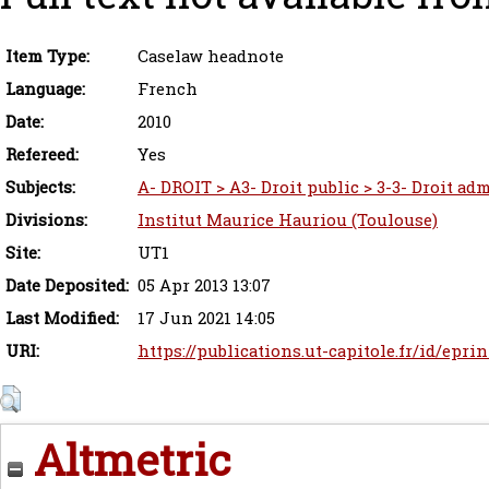
Item Type:
Caselaw headnote
Language:
French
Date:
2010
Refereed:
Yes
Subjects:
A- DROIT > A3- Droit public > 3-3- Droit adm
Divisions:
Institut Maurice Hauriou (Toulouse)
Site:
UT1
Date Deposited:
05 Apr 2013 13:07
Last Modified:
17 Jun 2021 14:05
URI:
https://publications.ut-capitole.fr/id/eprin
Altmetric