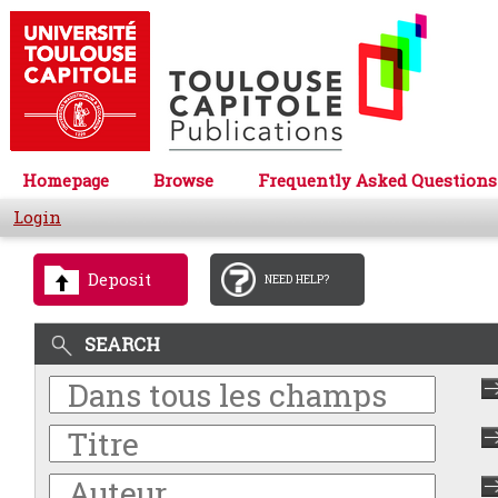
Homepage
Browse
Frequently Asked Questions
Login
Deposit
NEED HELP?
SEARCH