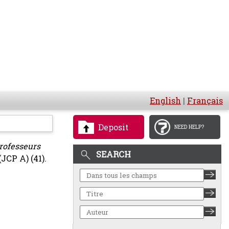
English
|
Français
Deposit
NEED HELP?
professeurs
SEARCH
JCP A) (41).