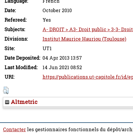
Language:
French
Date:
October 2010
Refereed:
Yes
Subjects:
A- DROIT > A3- Droit public > 3-3- Droi
Divisions:
Institut Maurice Hauriou (Toulouse)
Site:
UT1
Date Deposited:
04 Apr 2013 13:57
Last Modified:
14 Jun 2021 08:52
URI:
https://publications.ut-capitole.fr/id/
Altmetric
Contacter
les gestionnaires fonctionnels du dépôt/arch