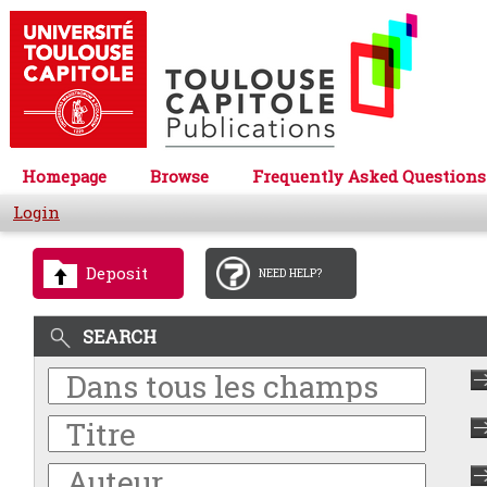
Homepage
Browse
Frequently Asked Questions
Login
Deposit
NEED HELP?
SEARCH