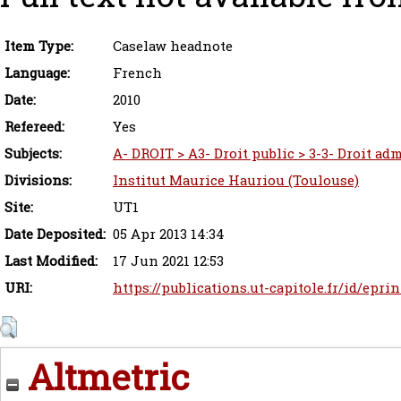
Item Type:
Caselaw headnote
Language:
French
Date:
2010
Refereed:
Yes
Subjects:
A- DROIT > A3- Droit public > 3-3- Droit adm
Divisions:
Institut Maurice Hauriou (Toulouse)
Site:
UT1
Date Deposited:
05 Apr 2013 14:34
Last Modified:
17 Jun 2021 12:53
URI:
https://publications.ut-capitole.fr/id/epri
Altmetric