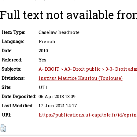
Full text not available fro
Item Type:
Caselaw headnote
Language:
French
Date:
2010
Refereed:
Yes
Subjects:
A- DROIT > A3- Droit public > 3-3- Droit adm
Divisions:
Institut Maurice Hauriou (Toulouse)
Site:
UT1
Date Deposited:
05 Apr 2013 13:09
Last Modified:
17 Jun 2021 14:17
URI:
https://publications.ut-capitole.fr/id/epri