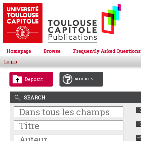
Homepage
Browse
Frequently Asked Questions
Login
Deposit
NEED HELP?
SEARCH