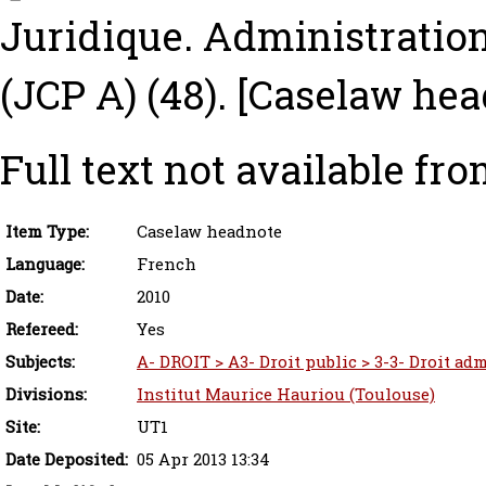
Juridique. Administrations
(JCP A) (48).
[Caselaw hea
Full text not available fro
Item Type:
Caselaw headnote
Language:
French
Date:
2010
Refereed:
Yes
Subjects:
A- DROIT > A3- Droit public > 3-3- Droit adm
Divisions:
Institut Maurice Hauriou (Toulouse)
Site:
UT1
Date Deposited:
05 Apr 2013 13:34