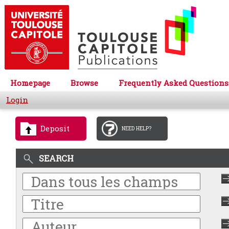
Homepage
Browse
Frequently Asked Questions
Login
Deposit
NEED HELP?
SEARCH