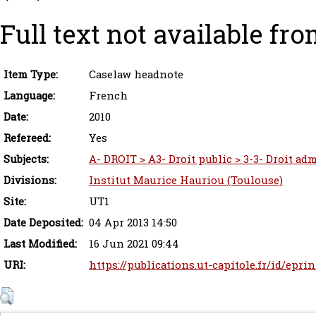
Full text not available fro
Item Type:
Caselaw headnote
Language:
French
Date:
2010
Refereed:
Yes
Subjects:
A- DROIT > A3- Droit public > 3-3- Droit adm
Divisions:
Institut Maurice Hauriou (Toulouse)
Site:
UT1
Date Deposited:
04 Apr 2013 14:50
Last Modified:
16 Jun 2021 09:44
URI:
https://publications.ut-capitole.fr/id/epri