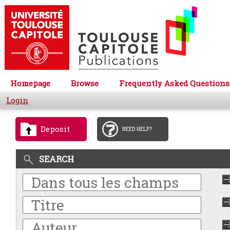
Homepage
Browse
Frequently Asked Questions
Login
Deposit
NEED HELP?
SEARCH