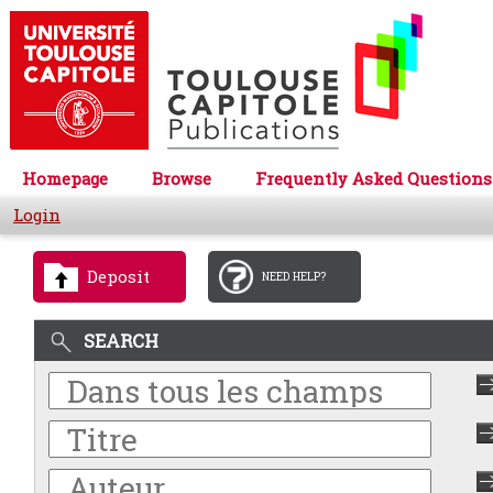
Homepage
Browse
Frequently Asked Questions
Login
Deposit
NEED HELP?
SEARCH