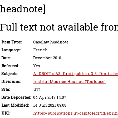
headnote]
Full text not available fro
Item Type:
Caselaw headnote
Language:
French
Date:
December 2010
Refereed:
Yes
Subjects:
A- DROIT > A3- Droit public > 3-3- Droit adm
Divisions:
Institut Maurice Hauriou (Toulouse)
Site:
UT1
Date Deposited:
04 Apr 2013 14:07
Last Modified:
14 Jun 2021 09:08
URI:
https://publications.ut-capitole.fr/id/epri