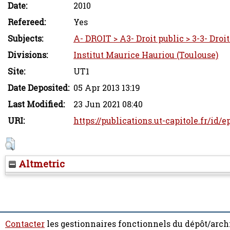
Date:
2010
Refereed:
Yes
Subjects:
A- DROIT > A3- Droit public > 3-3- Droi
Divisions:
Institut Maurice Hauriou (Toulouse)
Site:
UT1
Date Deposited:
05 Apr 2013 13:19
Last Modified:
23 Jun 2021 08:40
URI:
https://publications.ut-capitole.fr/id/e
Altmetric
Contacter
les gestionnaires fonctionnels du dépôt/arch