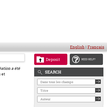
English
|
Français
Deposit
NEED HELP?
ation a été
SEARCH
 et