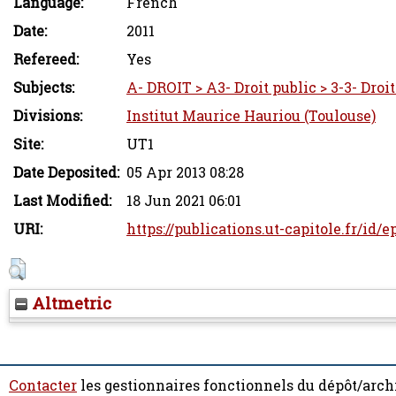
Language:
French
Date:
2011
Refereed:
Yes
Subjects:
A- DROIT > A3- Droit public > 3-3- Droi
Divisions:
Institut Maurice Hauriou (Toulouse)
Site:
UT1
Date Deposited:
05 Apr 2013 08:28
Last Modified:
18 Jun 2021 06:01
URI:
https://publications.ut-capitole.fr/id/e
Altmetric
Contacter
les gestionnaires fonctionnels du dépôt/arch