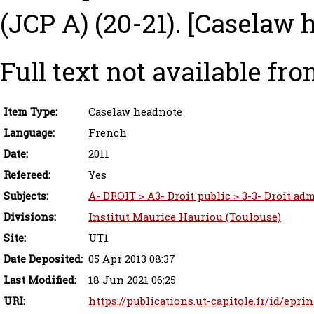
(JCP A) (20-21).
[Caselaw 
Full text not available fro
Item Type:
Caselaw headnote
Language:
French
Date:
2011
Refereed:
Yes
Subjects:
A- DROIT > A3- Droit public > 3-3- Droit adm
Divisions:
Institut Maurice Hauriou (Toulouse)
Site:
UT1
Date Deposited:
05 Apr 2013 08:37
Last Modified:
18 Jun 2021 06:25
URI:
https://publications.ut-capitole.fr/id/epri