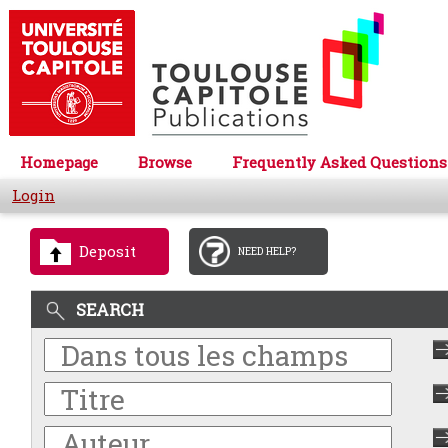
Homepage
Browse
Frequently Asked Questions
Login
Deposit
NEED HELP?
SEARCH