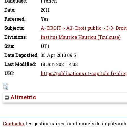
Language:
French
Date:
2011
Refereed:
Yes
Subjects:
A- DROIT > A3- Droit public > 3-3- Droi
Divisions:
Institut Maurice Hauriou (Toulouse)
Site:
UT1
Date Deposited:
05 Apr 2013 09:51
Last Modified:
18 Jun 2021 14:38
URI:
https://publications.ut-capitole.fr/id/
Altmetric
Contacter
les gestionnaires fonctionnels du dépôt/arch