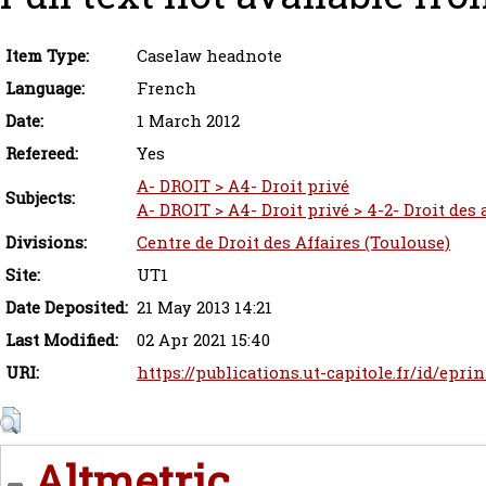
Item Type:
Caselaw headnote
Language:
French
Date:
1 March 2012
Refereed:
Yes
A- DROIT > A4- Droit privé
Subjects:
A- DROIT > A4- Droit privé > 4-2- Droit des
Divisions:
Centre de Droit des Affaires (Toulouse)
Site:
UT1
Date Deposited:
21 May 2013 14:21
Last Modified:
02 Apr 2021 15:40
URI:
https://publications.ut-capitole.fr/id/epri
Altmetric