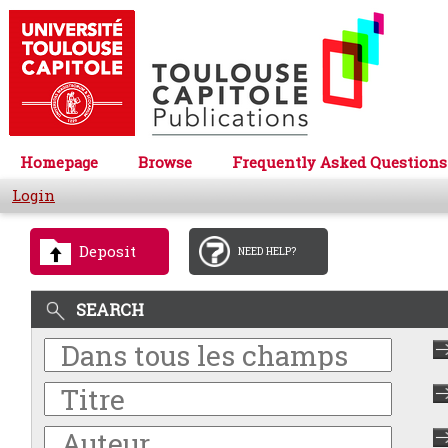
Homepage
Browse
Frequently Asked Questions
Login
Deposit
NEED HELP?
SEARCH