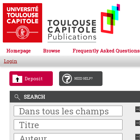
Homepage
Browse
Frequently Asked Questions
Login
Deposit
NEED HELP?
SEARCH