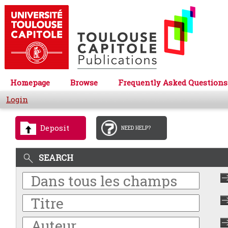
Homepage
Browse
Frequently Asked Questions
Login
Deposit
NEED HELP?
SEARCH