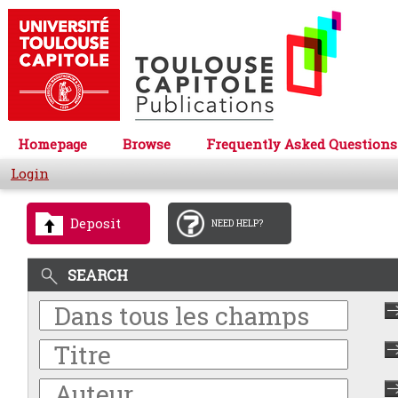
Homepage
Browse
Frequently Asked Questions
Login
Deposit
NEED HELP?
SEARCH