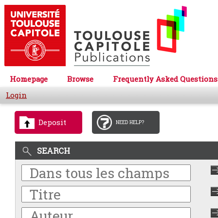
Homepage
Browse
Frequently Asked Questions
Login
Deposit
NEED HELP?
SEARCH