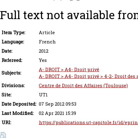
Full text not available fro
Item Type:
Article
Language:
French
Date:
2012
Refereed:
Yes
A- DROIT > A4- Droit privé
Subjects:
A- DROIT > A4- Droit privé > 4-2- Droit des
Divisions:
Centre de Droit des Affaires (Toulouse)
Site:
UT1
Date Deposited:
07 Sep 2012 09:53
Last Modified:
02 Apr 2021 15:39
URI:
https://publications.ut-capitole.fr/id/epri