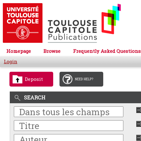
Homepage
Browse
Frequently Asked Questions
Login
Deposit
NEED HELP?
SEARCH