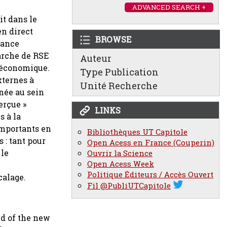
ADVANCED SEARCH +
it dans le
en direct
BROWSE
mance
arche de RSE
Auteur
e économique.
Type Publication
xternes à
Unité Recherche
enée au sein
erçue »
LINKS
s à la
importants en
Bibliothèques UT Capitole
 : tant pour
Open Acess en France (Couperin)
 le
Ouvrir la Science
Open Acess Week
Politique Éditeurs / Accès Ouvert
calage.
Fil @PubliUTCapitole
ld of the new