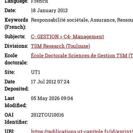
Language:
French
Date:
18 January 2012
Keywords
Responsabilité sociétale, Assurance, Ress
(French):
Subjects:
C- GESTION > C4- Management
Divisions:
TSM Research (Toulouse)
Ecole
École Doctorale Sciences de Gestion TSM (
doctorale:
Site:
UT1
Date
17 Jul 2012 07:24
Deposited:
Last
05 May 2026 09:04
Modified:
OAI
2012TOU10016
Identifier:
URI:
https://publications.ut-capitole.fr/id/eprint