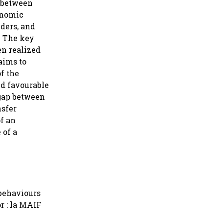
k between
onomic
ders, and
. The key
en realized
aims to
f the
nd favourable
 gap between
nsfer
of an
 of a
 behaviours
or : la MAIF