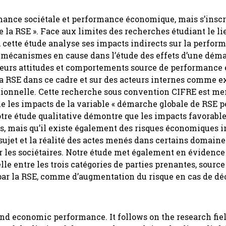
rmance sociétale et performance économique, mais s’inscr
la RSE ». Face aux limites des recherches étudiant le li
 cette étude analyse ses impacts indirects sur la perfor
 mécanismes en cause dans l’étude des effets d’une dém
r leurs attitudes et comportements source de performanc
 la RSE dans ce cadre et sur des acteurs internes comme e
isationnelle. Cette recherche sous convention CIFRE est m
ie les impacts de la variable « démarche globale de RSE p
tre étude qualitative démontre que les impacts favorable
, mais qu’il existe également des risques économiques 
sujet et la réalité des actes menés dans certains domaines
ur les sociétaires. Notre étude met également en évidence
le entre les trois catégories de parties prenantes, source
ar la RSE, comme d’augmentation du risque en cas de dé
and economic performance. It follows on the research fie