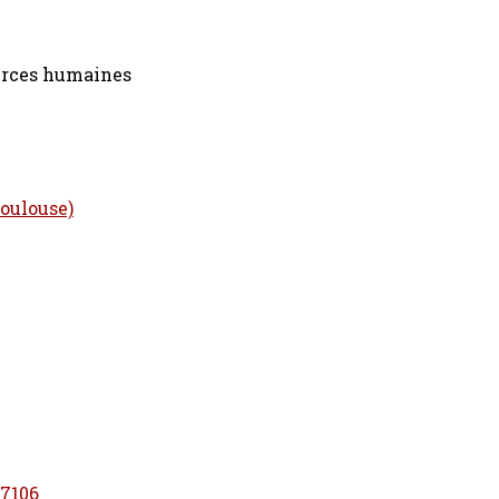
ources humaines
Toulouse)
/7106