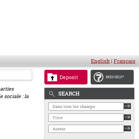
English
|
Français
Deposit
NEED HELP?
arties
SEARCH
 sociale : la