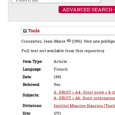
ADVANCED SEARCH 
Tools
Crouzatier, Jean-Marie
(1991)
Vers une politiqu
Full text not available from this repository.
Item Type:
Article
Language:
French
Date:
1991
Refereed:
Yes
A- DROIT > A4- Droit privé > 4-
Subjects:
A- DROIT > A6- Droit internatio
Divisions:
Institut Maurice Hauriou (Toul
Site:
UT1