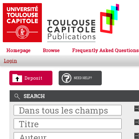
Homepage
Browse
Frequently Asked Questions
Login
Deposit
NEED HELP?
SEARCH