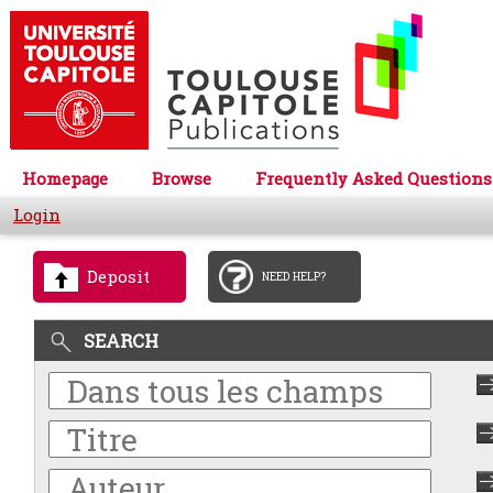
Homepage
Browse
Frequently Asked Questions
Login
Deposit
NEED HELP?
SEARCH