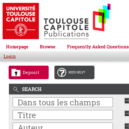
Homepage
Browse
Frequently Asked Questions
Login
Deposit
NEED HELP?
SEARCH