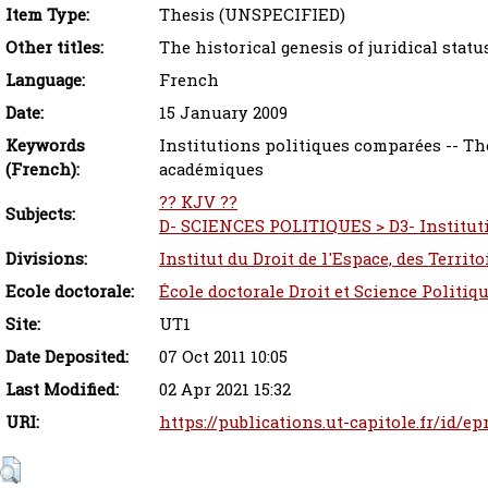
Item Type:
Thesis (UNSPECIFIED)
Other titles:
The historical genesis of juridical statu
Language:
French
Date:
15 January 2009
Keywords
Institutions politiques comparées -- Th
(French):
académiques
?? KJV ??
Subjects:
D- SCIENCES POLITIQUES > D3- Institut
Divisions:
Institut du Droit de l'Espace, des Territ
Ecole doctorale:
École doctorale Droit et Science Politiq
Site:
UT1
Date Deposited:
07 Oct 2011 10:05
Last Modified:
02 Apr 2021 15:32
URI:
https://publications.ut-capitole.fr/id/ep