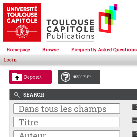
Homepage
Browse
Frequently Asked Questions
Login
Deposit
NEED HELP?
SEARCH