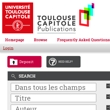
Homepage
Browse
Frequently Asked Questions
Login
Deposit
NEED HELP?
SEARCH